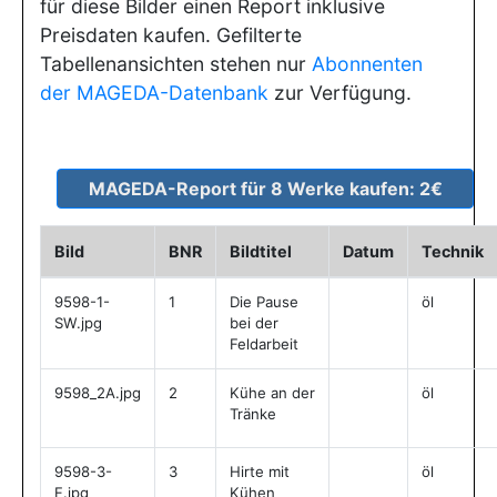
für diese Bilder einen Report inklusive
Preisdaten kaufen. Gefilterte
Tabellenansichten stehen nur
Abonnenten
der MAGEDA-Datenbank
zur Verfügung.
Bild
BNR
Bildtitel
Datum
Technik
9598-1-
1
Die Pause
öl
SW.jpg
bei der
Feldarbeit
9598_2A.jpg
2
Kühe an der
öl
Tränke
9598-3-
3
Hirte mit
öl
F.jpg
Kühen