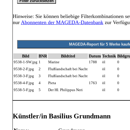
Hinweise: Sie können beliebige Filterkombinationen set
nur
Abonnenten der MAGEDA-Datenbank
zur Verfügu
Bild
BNR
Bildtitel
Datum
Technik
Bildgr
9538-1-SW.jpg
1
Marine
1788
öl
0
9538-2-F.jpg
2
Flußlandschaft bei Nacht
öl
0
9538-3-F.jpg
3
Flußlandschaft bei Nacht
öl
0
9538-4-F.jpg
4
Pieta
1763
öl
0
9538-5-F.jpg
5
Der Hl. Philippus Neri
öl
0
Künstler/in Basilius Grundmann