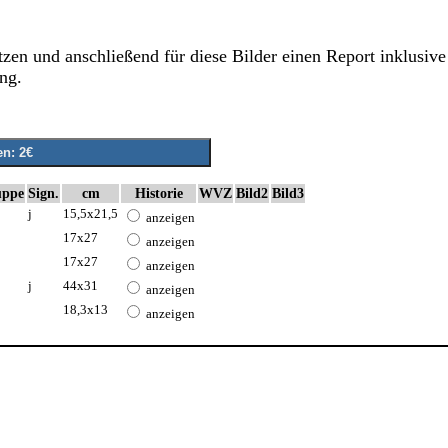
zen und anschließend für diese Bilder einen Report inklusive 
ng.
uppe
Sign.
cm
Historie
WVZ
Bild2
Bild3
j
15,5x21,5
anzeigen
17x27
anzeigen
17x27
anzeigen
j
44x31
anzeigen
18,3x13
anzeigen