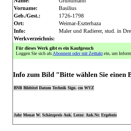
Name:
Grundmann
Vorname:
Basilius
Geb./Gest.:
1726-1798
Ort:
Weimar-Eszterhaza
Info:
Maler und Radierer, stud. in Dr
Werkverzeichnis:
Für dieses Werk gibt es ein Kaufgesuch
Loggen Sie sich als
Abonnent oder mit Zeittakt
ein, um Inform
Info zum Bild
"Bitte wählen Sie einen B
BNR
Bildtitel
Datum
Technik
Sign.
cm
WVZ
Jahr
Monat
W.
Schätzpreis
Auk.
Lotnr.
Auk.Nr.
Ergebnis