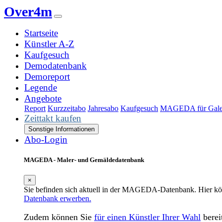
Over4m
Startseite
Künstler A-Z
Kaufgesuch
Demodatenbank
Demoreport
Legende
Angebote
Report
Kurzzeitabo
Jahresabo
Kaufgesuch
MAGEDA für Gale
Zeittakt kaufen
Sonstige Informationen
Abo-Login
MAGEDA - Maler- und Gemäldedatenbank
×
Sie befinden sich aktuell in der MAGEDA-Datenbank. Hier 
Datenbank erwerben.
Zudem können Sie
für einen Künstler Ihrer Wahl
berei