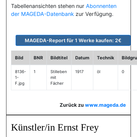
Tabellenansichten stehen nur
Abonnenten
der MAGEDA-Datenbank
zur Verfügung.
Bild
BNR
Bildtitel
Datum
Technik
Bildgr
8136-
1
Stilleben
1917
öl
0
1-
mit
F.jpg
Fächer
Zurück zu
www.mageda.de
Künstler/in Ernst Frey