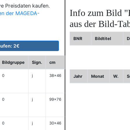
ve Preisdaten kaufen.
Info zum Bild
"
en der MAGEDA-
aus der Bild-Tab
BNR
Bildtitel
D
Bildgruppe
Sign.
cm
Historie
WVZ
Bild2
0
j
38x46
Jahr
Monat
W.
S
anzeigen
0
j
99x76
anzeigen
0
j
30x46
anzeigen