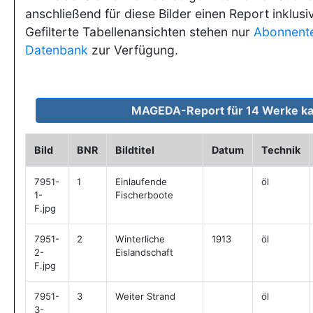
anschließend für diese Bilder einen Report inklusi
Gefilterte Tabellenansichten stehen nur
Abonnent
Datenbank
zur Verfügung.
Bild
BNR
Bildtitel
Datum
Technik
7951-
1
Einlaufende
öl
1-
Fischerboote
F.jpg
7951-
2
Winterliche
1913
öl
2-
Eislandschaft
F.jpg
7951-
3
Weiter Strand
öl
3-