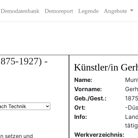
Demodatenbank
Demoreport
Legende
Angebote
1875-1927) -
Künstler/in Ger
Name:
Mun
Vorname:
Gerh
Geb./Gest.:
187
Ort:
-Düs
Info:
Land
täti
Werkverzeichnis:
en setzen und