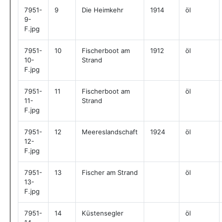
7951-
9
Die Heimkehr
1914
öl
9-
F.jpg
7951-
10
Fischerboot am
1912
öl
10-
Strand
F.jpg
7951-
11
Fischerboot am
öl
11-
Strand
F.jpg
7951-
12
Meereslandschaft
1924
öl
12-
F.jpg
7951-
13
Fischer am Strand
öl
13-
F.jpg
7951-
14
Küstensegler
öl