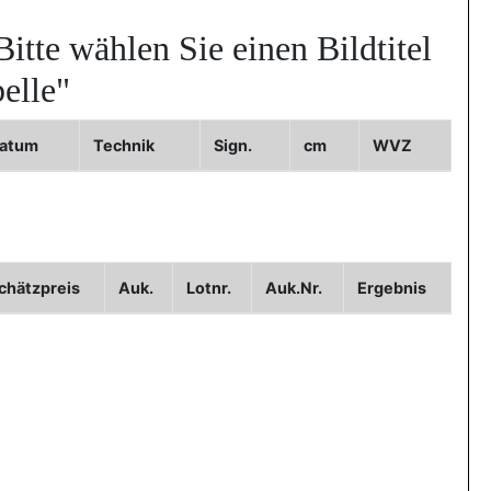
Bitte wählen Sie einen Bildtitel
elle"
atum
Technik
Sign.
cm
WVZ
Bild3
chätzpreis
Auk.
Lotnr.
Auk.Nr.
Ergebnis