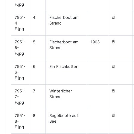
F.jpg
7951-
4
Fischerboot am
öl
4-
Strand
F.jpg
7951-
5
Fischerboot am
1903
öl
5-
Strand
F.jpg
7951-
6
Ein Fischkutter
öl
6-
F.jpg
7951-
7
Winterlicher
öl
7-
Strand
F.jpg
7951-
8
Segelboote auf
öl
8-
See
F.jpg