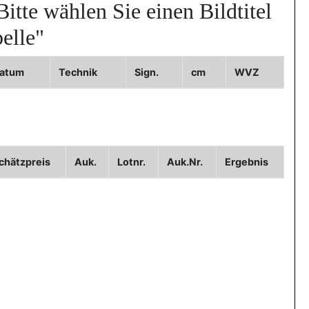
Bitte wählen Sie einen Bildtitel
elle"
atum
Technik
Sign.
cm
WVZ
Bild3
chätzpreis
Auk.
Lotnr.
Auk.Nr.
Ergebnis