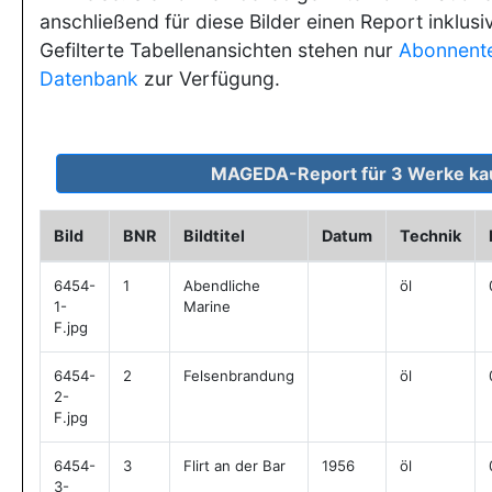
anschließend für diese Bilder einen Report inklusi
Gefilterte Tabellenansichten stehen nur
Abonnent
Datenbank
zur Verfügung.
Bild
BNR
Bildtitel
Datum
Technik
6454-
1
Abendliche
öl
1-
Marine
F.jpg
6454-
2
Felsenbrandung
öl
2-
F.jpg
6454-
3
Flirt an der Bar
1956
öl
3-