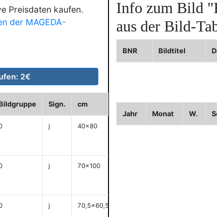
Info zum Bild
"
ve Preisdaten kaufen.
en der MAGEDA-
aus der Bild-Tab
BNR
Bildtitel
D
Bildgruppe
Sign.
cm
Historie
WVZ
Bild2
Jahr
Monat
W.
S
0
j
40x80
anzeigen
0
j
70x100
anzeigen
0
j
70,5x60,5
anzeigen