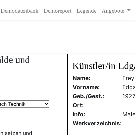
Demodatenbank
Demoreport
Legende
Angebote
älde und
Künstler/in Edg
Name:
Frey
Vorname:
Edg
Geb./Gest.:
192
Ort:
Info:
Male
Werkverzeichnis:
en setzen und