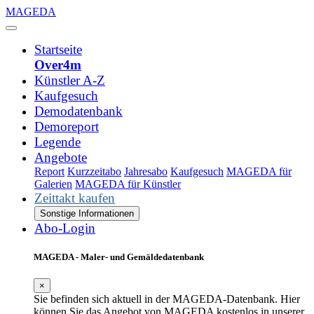
MAGEDA
Startseite
Over4m
Künstler A-Z
Kaufgesuch
Demodatenbank
Demoreport
Legende
Angebote
Report
Kurzzeitabo
Jahresabo
Kaufgesuch
MAGEDA für
Galerien
MAGEDA für Künstler
Zeittakt kaufen
Sonstige Informationen
Abo-Login
MAGEDA - Maler- und Gemäldedatenbank
×
Sie befinden sich aktuell in der MAGEDA-Datenbank. Hier
können Sie das Angebot von MAGEDA kostenlos in unserer