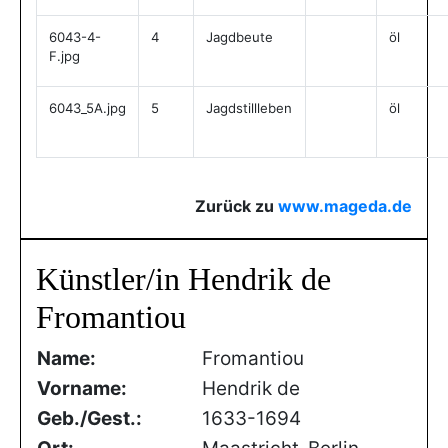
6043-4-
4
Jagdbeute
öl
F.jpg
6043_5A.jpg
5
Jagdstillleben
öl
Zurück zu
www.mageda.de
Künstler/in Hendrik de
Fromantiou
Name:
Fromantiou
Vorname:
Hendrik de
Geb./Gest.:
1633-1694