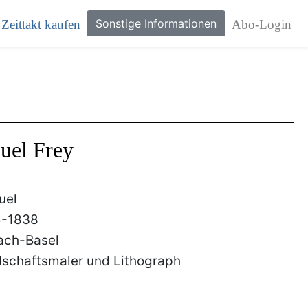
Sonstige Informationen
Zeittakt kaufen
Abo-Login
uel Frey
uel
5-1838
ach-Basel
schaftsmaler und Lithograph