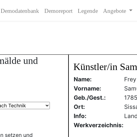
Demodatenbank
Demoreport
Legende
Angebote
mälde und
Künstler/in Sam
Name:
Frey
Vorname:
Sam
Geb./Gest.:
178
Ort:
Siss
Info:
Land
Werkverzeichnis:
en setzen und