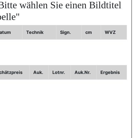
Bitte wählen Sie einen Bildtitel
elle"
atum
Technik
Sign.
cm
WVZ
Bild3
chätzpreis
Auk.
Lotnr.
Auk.Nr.
Ergebnis