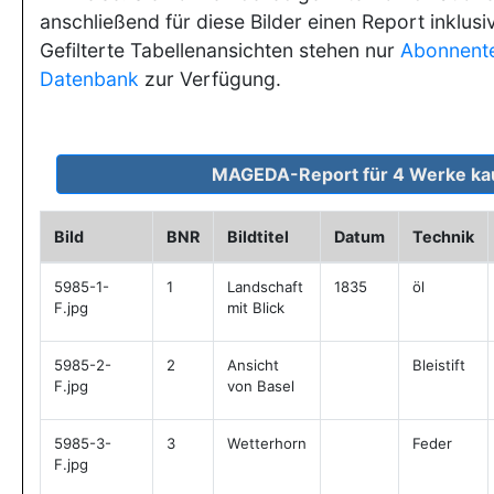
anschließend für diese Bilder einen Report inklusi
Gefilterte Tabellenansichten stehen nur
Abonnent
Datenbank
zur Verfügung.
Bild
BNR
Bildtitel
Datum
Technik
5985-1-
1
Landschaft
1835
öl
F.jpg
mit Blick
5985-2-
2
Ansicht
Bleistift
F.jpg
von Basel
5985-3-
3
Wetterhorn
Feder
F.jpg