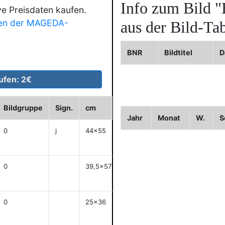
Info zum Bild
"
ve Preisdaten kaufen.
en der MAGEDA-
aus der Bild-Tab
BNR
Bildtitel
D
Bildgruppe
Sign.
cm
Historie
WVZ
Bild2
Jahr
Monat
W.
S
0
j
44x55
anzeigen
0
39,5x57
anzeigen
0
25x36
anzeigen