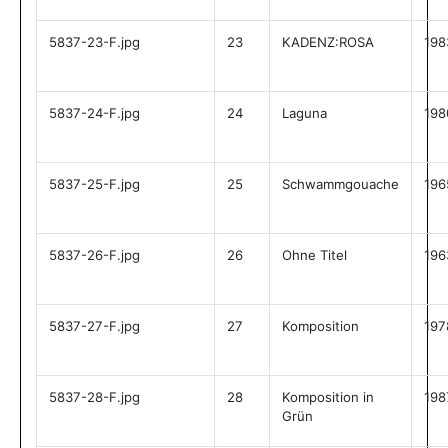
5837-23-F.jpg
23
KADENZ:ROSA
198
5837-24-F.jpg
24
Laguna
198
5837-25-F.jpg
25
Schwammgouache
196
5837-26-F.jpg
26
Ohne Titel
196
5837-27-F.jpg
27
Komposition
197
5837-28-F.jpg
28
Komposition in
198
Grün