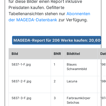
für diese Bilder einen Report inklusive
Preisdaten kaufen. Gefilterte
Tabellenansichten stehen nur
Abonnenten
der MAGEDA-Datenbank
zur Verfügung.
Bild
BNR
Bildtitel
Da
5837-1-F.jpg
1
Blaues
196
Schwammbild
5837-2-F.jpg
2
Lacuna
198
5837-3-F.jpg
3
Farbraumkörper
197
Sebchas