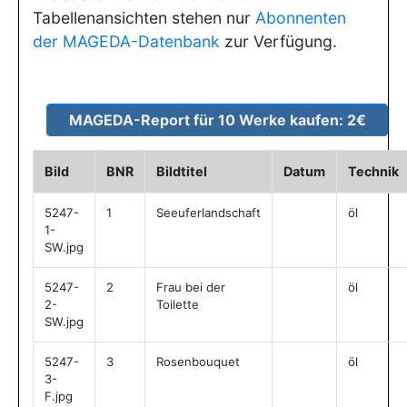
Tabellenansichten stehen nur
Abonnenten
der MAGEDA-Datenbank
zur Verfügung.
Bild
BNR
Bildtitel
Datum
Technik
5247-
1
Seeuferlandschaft
öl
1-
SW.jpg
5247-
2
Frau bei der
öl
2-
Toilette
SW.jpg
5247-
3
Rosenbouquet
öl
3-
F.jpg