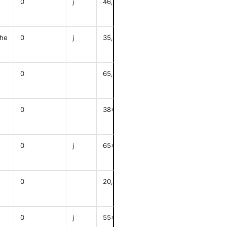
0
j
46,5x33
anzeigen
he
0
j
35,4x45,6
anzeigen
0
65,5x80,5
anzeigen
0
38x44
anzeigen
0
j
65x80
anzeigen
0
20,8x26
anzeigen
0
j
55x65