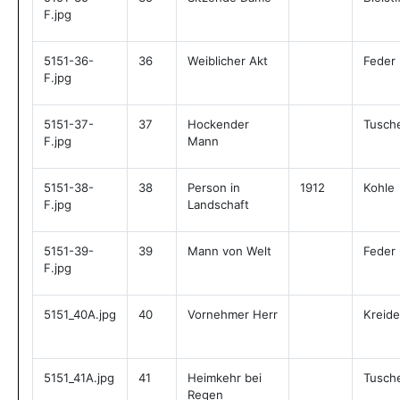
F.jpg
5151-36-
36
Weiblicher Akt
Feder
F.jpg
5151-37-
37
Hockender
Tusch
F.jpg
Mann
5151-38-
38
Person in
1912
Kohle
F.jpg
Landschaft
5151-39-
39
Mann von Welt
Feder
F.jpg
5151_40A.jpg
40
Vornehmer Herr
Kreide
5151_41A.jpg
41
Heimkehr bei
Tusch
Regen