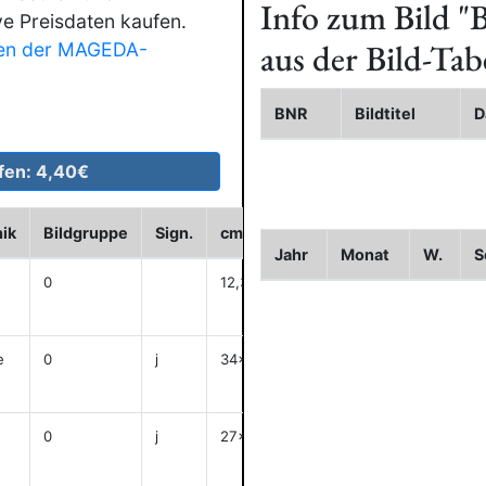
Info zum Bild
"B
ve Preisdaten kaufen.
aus der Bild-Tab
en der MAGEDA-
BNR
Bildtitel
D
ik
Bildgruppe
Sign.
cm
Historie
WVZ
B
Jahr
Monat
W.
S
0
12,3x22,1
anzeigen
e
0
j
34x24,5
anzeigen
0
j
27x22
anzeigen