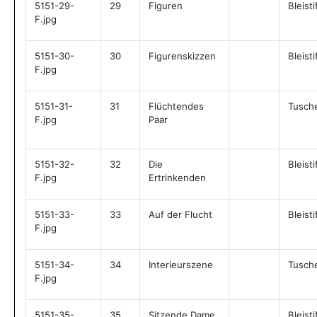
5151-29-
29
Figuren
Bleisti
F.jpg
5151-30-
30
Figurenskizzen
Bleisti
F.jpg
5151-31-
31
Flüchtendes
Tusch
F.jpg
Paar
5151-32-
32
Die
Bleisti
F.jpg
Ertrinkenden
5151-33-
33
Auf der Flucht
Bleisti
F.jpg
5151-34-
34
Interieurszene
Tusch
F.jpg
5151-35-
35
Sitzende Dame
Bleisti