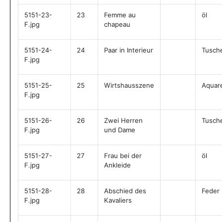
5151-23-
23
Femme au
öl
F.jpg
chapeau
5151-24-
24
Paar in Interieur
Tusch
F.jpg
5151-25-
25
Wirtshausszene
Aquare
F.jpg
5151-26-
26
Zwei Herren
Tusch
F.jpg
und Dame
5151-27-
27
Frau bei der
öl
F.jpg
Ankleide
5151-28-
28
Abschied des
Feder
F.jpg
Kavaliers