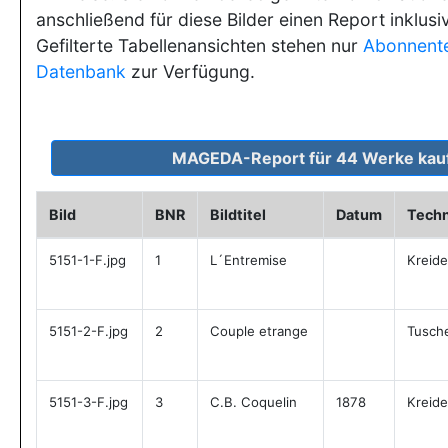
anschließend für diese Bilder einen Report inklusi
Gefilterte Tabellenansichten stehen nur
Abonnent
Datenbank
zur Verfügung.
Bild
BNR
Bildtitel
Datum
Techn
5151-1-F.jpg
1
L´Entremise
Kreide
5151-2-F.jpg
2
Couple etrange
Tusch
5151-3-F.jpg
3
C.B. Coquelin
1878
Kreide