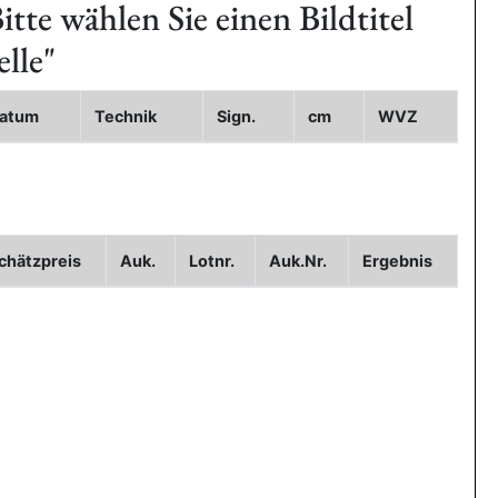
itte wählen Sie einen Bildtitel
elle"
atum
Technik
Sign.
cm
WVZ
ild2
Bild3
chätzpreis
Auk.
Lotnr.
Auk.Nr.
Ergebnis