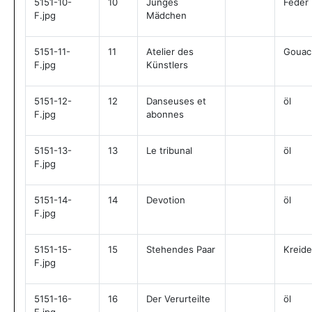
5151-10-
10
Junges
Feder
F.jpg
Mädchen
5151-11-
11
Atelier des
Gouac
F.jpg
Künstlers
5151-12-
12
Danseuses et
öl
F.jpg
abonnes
5151-13-
13
Le tribunal
öl
F.jpg
5151-14-
14
Devotion
öl
F.jpg
5151-15-
15
Stehendes Paar
Kreide
F.jpg
5151-16-
16
Der Verurteilte
öl