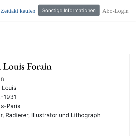
Sonstige Informationen
Zeittakt kaufen
Abo-Login
n Louis Forain
in
 Louis
2-1931
s-Paris
r, Radierer, Illustrator und Lithograph