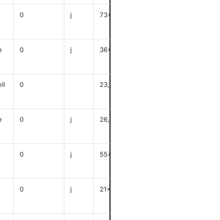
0
j
73x60
anzeigen
e
0
j
36x26,5
anzeigen
ll
0
23,5x20
anzeigen
e
0
j
26,2x17,9
anzeigen
0
j
55x46
anzeigen
0
j
21x14
anzeigen