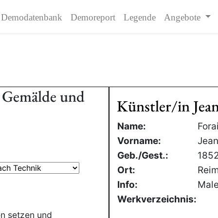
Demodatenbank
Demoreport
Legende
Angebote
 - Gemälde und
Künstler/in Jea
Name:
Fora
Vorname:
Jean
Geb./Gest.:
185
Ort:
Reim
Info:
Male
Werkverzeichnis:
en setzen und