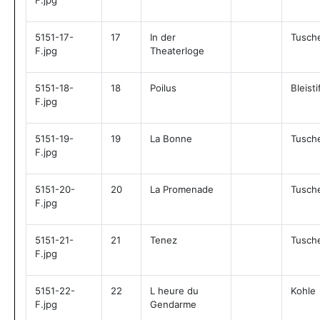
F.jpg
5151-17-
17
In der
Tusch
F.jpg
Theaterloge
5151-18-
18
Poilus
Bleisti
F.jpg
5151-19-
19
La Bonne
Tusch
F.jpg
5151-20-
20
La Promenade
Tusch
F.jpg
5151-21-
21
Tenez
Tusch
F.jpg
5151-22-
22
L heure du
Kohle
F.jpg
Gendarme