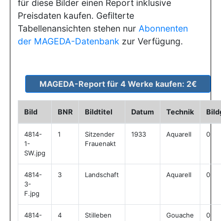
für diese Bilder einen Report inklusive
Preisdaten kaufen. Gefilterte
Tabellenansichten stehen nur
Abonnenten
der MAGEDA-Datenbank
zur Verfügung.
Bild
BNR
Bildtitel
Datum
Technik
Bil
4814-
1
Sitzender
1933
Aquarell
0
1-
Frauenakt
SW.jpg
4814-
3
Landschaft
Aquarell
0
3-
F.jpg
4814-
4
Stilleben
Gouache
0