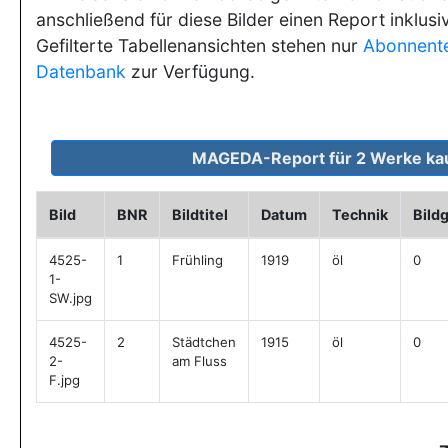
anschließend für diese Bilder einen Report inklusi
Gefilterte Tabellenansichten stehen nur
Abonnent
Datenbank
zur Verfügung.
Bild
BNR
Bildtitel
Datum
Technik
Bild
4525-
1
Frühling
1919
öl
0
1-
SW.jpg
4525-
2
Städtchen
1915
öl
0
2-
am Fluss
F.jpg