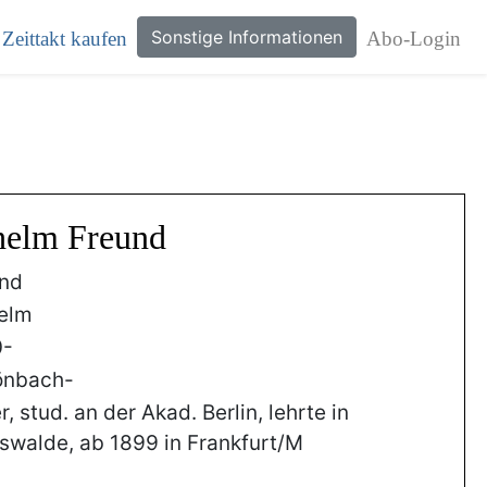
Sonstige Informationen
Zeittakt kaufen
Abo-Login
lhelm Freund
nd
elm
0-
önbach-
r, stud. an der Akad. Berlin, lehrte in
swalde, ab 1899 in Frankfurt/M