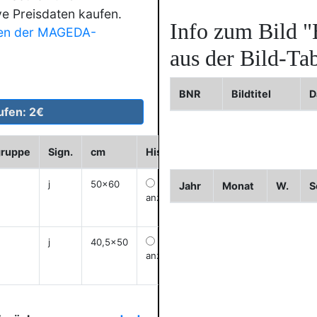
ve Preisdaten kaufen.
Info zum Bild
"
en der MAGEDA-
aus der Bild-Tab
BNR
Bildtitel
D
gruppe
Sign.
cm
Historie
WVZ
Bild2
Bild3
j
50x60
Jahr
Monat
W.
S
anzeigen
j
40,5x50
anzeigen