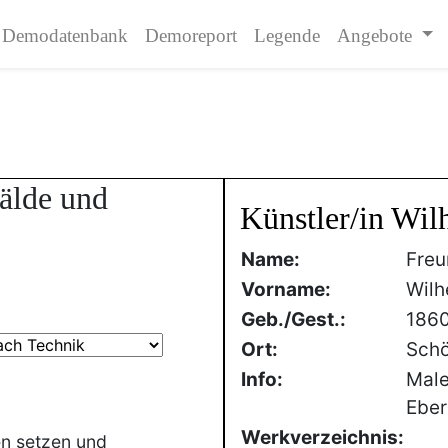
Demodatenbank
Demoreport
Legende
Angebote
älde und
Künstler/in Wi
Name:
Freu
Vorname:
Wilh
Geb./Gest.:
186
Ort:
Sch
Info:
Male
Eber
Werkverzeichnis:
en setzen und