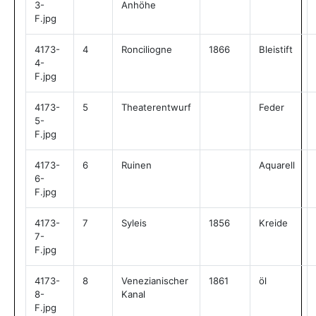
3-
Anhöhe
F.jpg
4173-
4
Ronciliogne
1866
Bleistift
4-
F.jpg
4173-
5
Theaterentwurf
Feder
5-
F.jpg
4173-
6
Ruinen
Aquarell
6-
F.jpg
4173-
7
Syleis
1856
Kreide
7-
F.jpg
4173-
8
Venezianischer
1861
öl
8-
Kanal
F.jpg