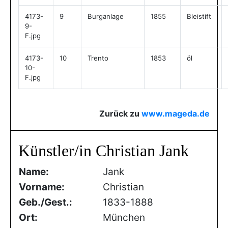
4173-
9
Burganlage
1855
Bleistift
9-
F.jpg
4173-
10
Trento
1853
öl
10-
F.jpg
Zurück zu
www.mageda.de
Künstler/in Christian Jank
Name:
Jank
Vorname:
Christian
Geb./Gest.:
1833-1888
Ort:
München