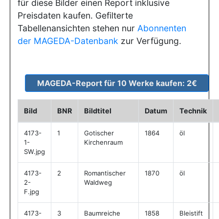
für diese Bilder einen Report inklusive
Preisdaten kaufen. Gefilterte
Tabellenansichten stehen nur
Abonnenten
der MAGEDA-Datenbank
zur Verfügung.
Bild
BNR
Bildtitel
Datum
Technik
4173-
1
Gotischer
1864
öl
1-
Kirchenraum
SW.jpg
4173-
2
Romantischer
1870
öl
2-
Waldweg
F.jpg
4173-
3
Baumreiche
1858
Bleistift