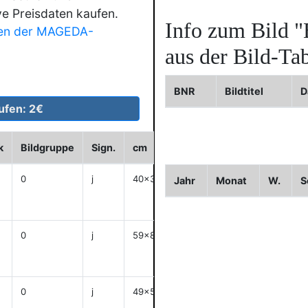
ve Preisdaten kaufen.
Info zum Bild
"
en der MAGEDA-
aus der Bild-Tab
BNR
Bildtitel
D
k
Bildgruppe
Sign.
cm
Historie
WVZ
Bild2
0
j
40x30
Jahr
Monat
W.
S
anzeigen
0
j
59x80
anzeigen
0
j
49x58
anzeigen