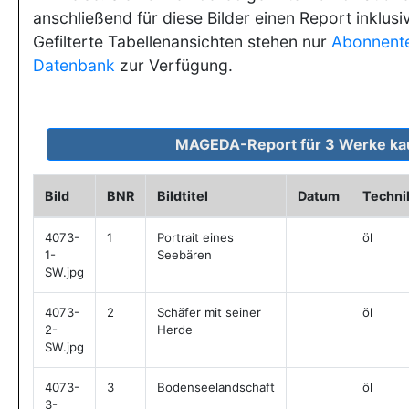
anschließend für diese Bilder einen Report inklusi
Gefilterte Tabellenansichten stehen nur
Abonnent
Datenbank
zur Verfügung.
Bild
BNR
Bildtitel
Datum
Techni
4073-
1
Portrait eines
öl
1-
Seebären
SW.jpg
4073-
2
Schäfer mit seiner
öl
2-
Herde
SW.jpg
4073-
3
Bodenseelandschaft
öl
3-