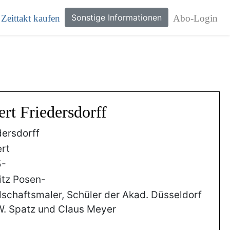
Sonstige Informationen
Zeittakt kaufen
Abo-Login
rt Friedersdorff
dersdorff
rt
5-
itz Posen-
schaftsmaler, Schüler der Akad. Düsseldorf
W. Spatz und Claus Meyer