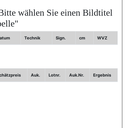
Bitte wählen Sie einen Bildtitel
elle"
atum
Technik
Sign.
cm
WVZ
Bild3
chätzpreis
Auk.
Lotnr.
Auk.Nr.
Ergebnis