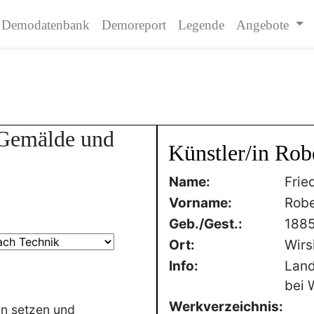
Demodatenbank
Demoreport
Legende
Angebote
- Gemälde und
Künstler/in Robe
Name:
Frie
Vorname:
Robe
Geb./Gest.:
188
Ort:
Wirs
Info:
Land
bei 
Werkverzeichnis:
en setzen und