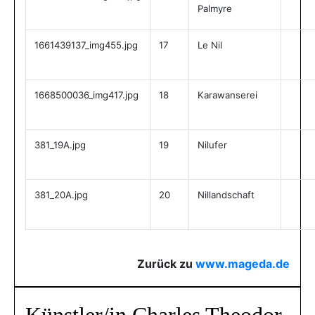
Palmyre
1661439137_img455.jpg
17
Le Nil
1668500036_img417.jpg
18
Karawanserei
381_19A.jpg
19
Nilufer
381_20A.jpg
20
Nillandschaft
Zurück zu
www.mageda.de