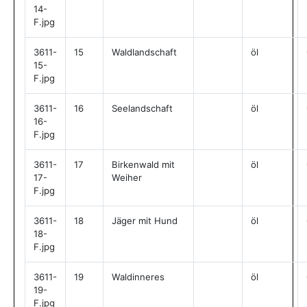
14-
F.jpg
3611-
15
Waldlandschaft
öl
15-
F.jpg
3611-
16
Seelandschaft
öl
16-
F.jpg
3611-
17
Birkenwald mit
öl
17-
Weiher
F.jpg
3611-
18
Jäger mit Hund
öl
18-
F.jpg
3611-
19
Waldinneres
öl
19-
F.jpg