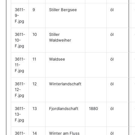
3611-
9
Stiller Bergsee
öl
9-
F.jpg
3611-
10
Stiller
öl
10-
Waldweiher
F.jpg
3611-
11
Waldsee
öl
11-
F.jpg
3611-
12
Winterlandschaft
öl
12-
F.jpg
3611-
13
Fjordlandschaft
1880
öl
13-
F.jpg
3611-
14
Winter am Fluss
öl