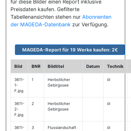
für diese Bilder einen Report inklusive
Preisdaten kaufen. Gefilterte
Tabellenansichten stehen nur
Abonnenten
der MAGEDA-Datenbank
zur Verfügung.
Bild
BNR
Bildtitel
Datum
Technik
3611-
1
Herbstlicher
öl
1-
Gebirgssee
F.jpg
3611-
2
Herbstlicher
öl
2-
Gebirgssee
F.jpg
3611-
3
Flusslandschaft
öl