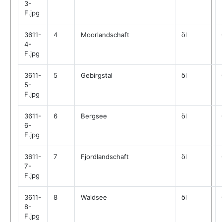
3-
F.jpg
3611-
4
Moorlandschaft
öl
4-
F.jpg
3611-
5
Gebirgstal
öl
5-
F.jpg
3611-
6
Bergsee
öl
6-
F.jpg
3611-
7
Fjordlandschaft
öl
7-
F.jpg
3611-
8
Waldsee
öl
8-
F.jpg