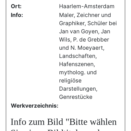
Ort:
Haarlem-Amsterdam
Info:
Maler, Zeichner und
Graphiker, Schüler bei
Jan van Goyen, Jan
Wils, P. de Grebber
und N. Moeyaert,
Landschaften,
Hafenszenen,
mytholog. und
religiöse
Darstellungen,
Genrestücke
Werkverzeichnis:
Info zum Bild
"Bitte wählen