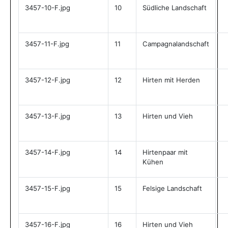
3457-10-F.jpg
10
Südliche Landschaft
3457-11-F.jpg
11
Campagnalandschaft
3457-12-F.jpg
12
Hirten mit Herden
3457-13-F.jpg
13
Hirten und Vieh
3457-14-F.jpg
14
Hirtenpaar mit
Kühen
3457-15-F.jpg
15
Felsige Landschaft
3457-16-F.jpg
16
Hirten und Vieh