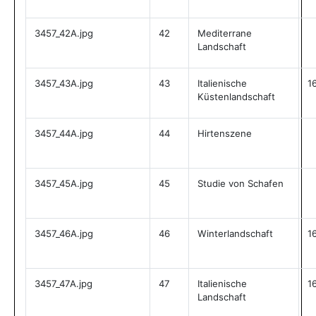
3457_42A.jpg
42
Mediterrane
Landschaft
3457_43A.jpg
43
Italienische
1
Küstenlandschaft
3457_44A.jpg
44
Hirtenszene
3457_45A.jpg
45
Studie von Schafen
3457_46A.jpg
46
Winterlandschaft
1
3457_47A.jpg
47
Italienische
1
Landschaft