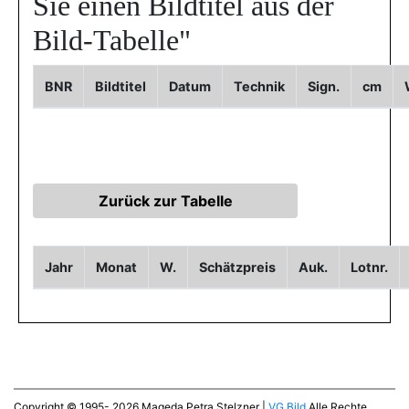
Sie einen Bildtitel aus der
Bild-Tabelle"
BNR
Bildtitel
Datum
Technik
Sign.
cm
Jahr
Monat
W.
Schätzpreis
Auk.
Lotnr.
Copyright © 1995- 2026 Mageda Petra Stelzner |
VG Bild
Alle Rechte