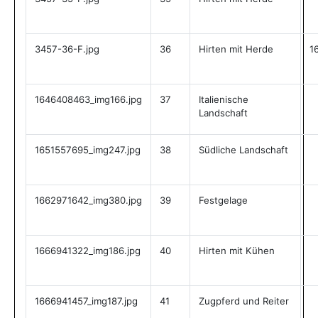
3457-36-F.jpg
36
Hirten mit Herde
1
1646408463_img166.jpg
37
Italienische
Landschaft
1651557695_img247.jpg
38
Südliche Landschaft
1662971642_img380.jpg
39
Festgelage
1666941322_img186.jpg
40
Hirten mit Kühen
1666941457_img187.jpg
41
Zugpferd und Reiter