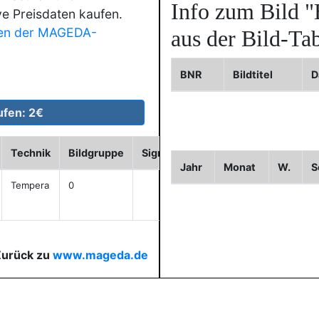
Info zum Bild
"
ve Preisdaten kaufen.
en der MAGEDA-
aus der Bild-Tab
BNR
Bildtitel
D
Technik
Bildgruppe
Sign.
cm
Historie
WVZ
Jahr
Monat
W.
S
Tempera
0
49x49
anzeigen
Zurück zu
www.mageda.de