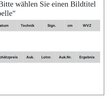
Bitte wählen Sie einen Bildtitel
elle"
atum
Technik
Sign.
cm
WVZ
Bild2
Bild3
chätzpreis
Auk.
Lotnr.
Auk.Nr.
Ergebnis