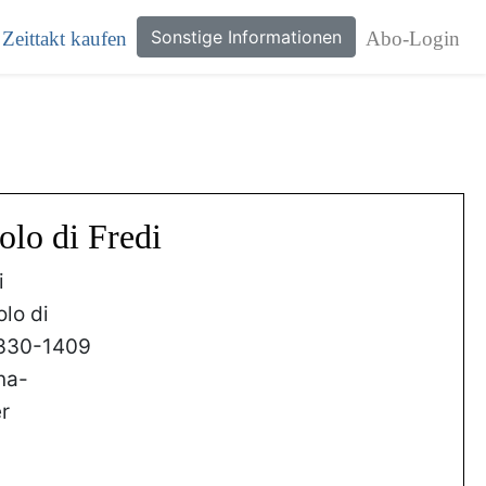
Sonstige Informationen
Zeittakt kaufen
Abo-Login
olo di Fredi
i
olo di
330-1409
na-
r