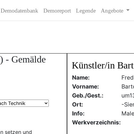
Demodatenbank
Demoreport
Legende
Angebote
9) - Gemälde
Künstler/in Bart
Name:
Fred
Vorname:
Bart
Geb./Gest.:
um1
Ort:
-Sie
Info:
Male
Werkverzeichnis:
en setzen und