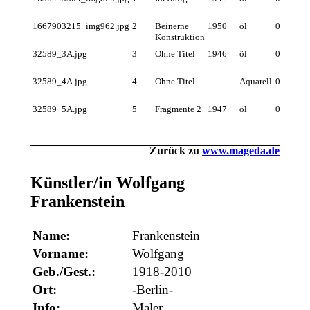
1667903215_img962.jpg
2
Beinerne
1950
öl
0
Konstruktion
32589_3A.jpg
3
Ohne Titel
1946
öl
0
32589_4A.jpg
4
Ohne Titel
Aquarell
0
32589_5A.jpg
5
Fragmente 2
1947
öl
0
Zurück zu
www.mageda.de
Künstler/in Wolfgang
Frankenstein
Name:
Frankenstein
Vorname:
Wolfgang
Geb./Gest.:
1918-2010
Ort:
-Berlin-
Info:
Maler