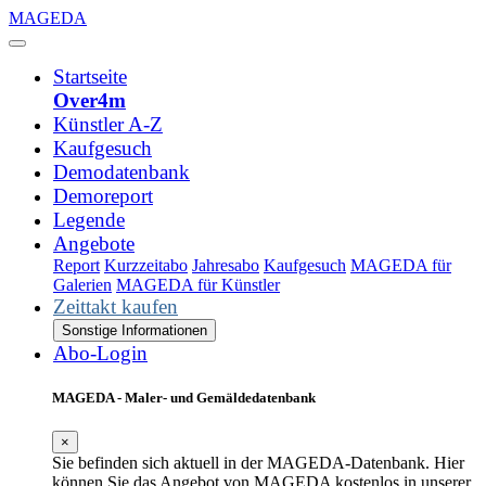
MAGEDA
Startseite
Over4m
Künstler A-Z
Kaufgesuch
Demodatenbank
Demoreport
Legende
Angebote
Report
Kurzzeitabo
Jahresabo
Kaufgesuch
MAGEDA für
Galerien
MAGEDA für Künstler
Zeittakt kaufen
Sonstige Informationen
Abo-Login
MAGEDA - Maler- und Gemäldedatenbank
×
Sie befinden sich aktuell in der MAGEDA-Datenbank. Hier
können Sie das Angebot von MAGEDA kostenlos in unserer