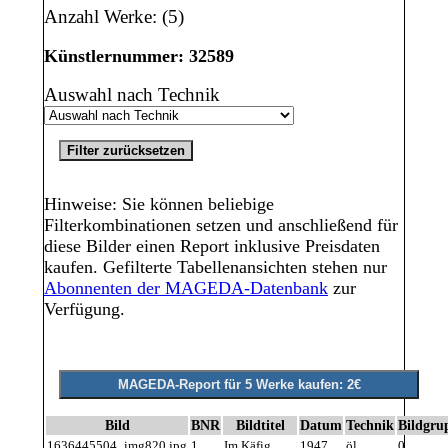
Anzahl Werke: (5)
Künstlernummer: 32589
Auswahl nach Technik
Hinweise: Sie können beliebige
Filterkombinationen setzen und anschließend für
diese Bilder einen Report inklusive Preisdaten
kaufen. Gefilterte Tabellenansichten stehen nur
Abonnenten der MAGEDA-Datenbank
zur
Verfügung.
Bild
BNR
Bildtitel
Datum
Technik
Bildgru
1636445504_img820.jpg
1
Im Käfig
1947
öl
0