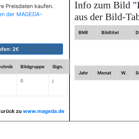
Info zum Bild
"
ve Preisdaten kaufen.
en der MAGEDA-
aus der Bild-Tab
BNR
Bildtitel
D
echnik
Bildgruppe
Sign.
cm
Historie
WVZ
Jahr
Monat
W.
S
0
j
250x110
anzeigen
Zurück zu
www.mageda.de