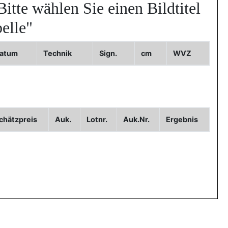
Bitte wählen Sie einen Bildtitel
elle"
atum
Technik
Sign.
cm
WVZ
Bild2
Bild3
chätzpreis
Auk.
Lotnr.
Auk.Nr.
Ergebnis