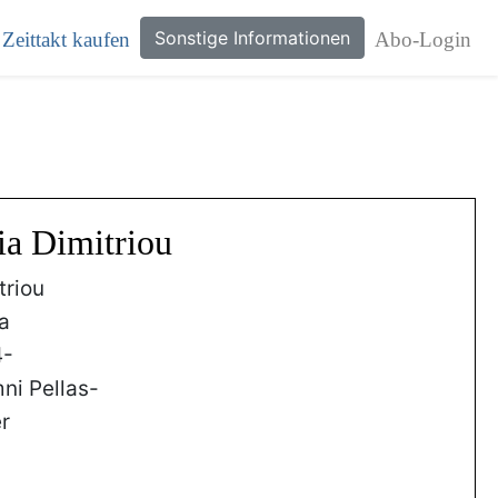
Sonstige Informationen
Zeittakt kaufen
Abo-Login
ia Dimitriou
triou
a
4-
ni Pellas-
r