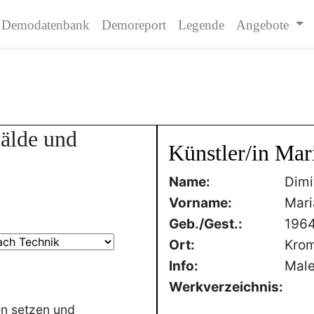
Demodatenbank
Demoreport
Legende
Angebote
mälde und
Künstler/in Mar
Name:
Dimi
Vorname:
Mari
Geb./Gest.:
196
Ort:
Krom
Info:
Male
Werkverzeichnis:
en setzen und