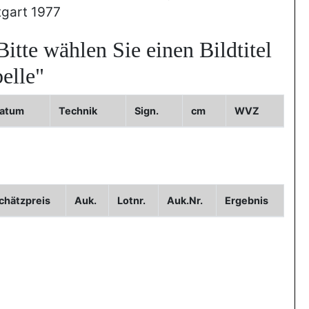
tgart 1977
Bitte wählen Sie einen Bildtitel
elle"
atum
Technik
Sign.
cm
WVZ
orie
WVZ
Bild2
Bild3
chätzpreis
Auk.
Lotnr.
Auk.Nr.
Ergebnis
igen
igen