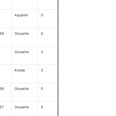
anze
Aquarell
0
j
23,7x41,8
anze
59
Gouache
0
j
58x43
anze
Gouache
3
j
39,6x51
anze
Kreide
3
j
26x41,5
anze
59
Gouache
0
j
62x47,5
anze
57
Gouache
0
j
51x47,5
anze