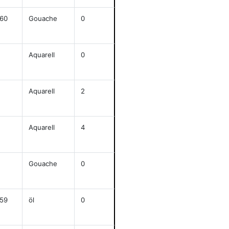
60
Gouache
0
j
45,3x42,5
anze
Aquarell
0
j
47,5x26,3
anze
Aquarell
2
j
47,3x30,7
anze
Aquarell
4
j
46x61,3
anze
Gouache
0
j
62x48
anze
59
öl
0
j
91,8x73,8
anze