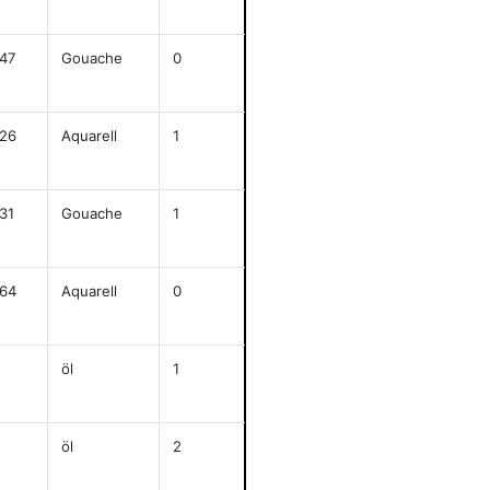
anze
47
Gouache
0
j
48x32
anze
26
Aquarell
1
j
27,5x37
anze
31
Gouache
1
j
62x47
anze
64
Aquarell
0
j
64,5x49,5
anze
öl
1
j
48x58
anze
öl
2
58x48
anze