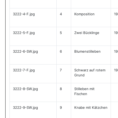
3222-4-F.jpg
4
Komposition
19
3222-5-F.jpg
5
Zwei Bücklinge
19
3222-6-SW.jpg
6
Blumenstilleben
19
3222-7-F.jpg
7
Schwarz auf rotem
19
Grund
3222-8-SW.jpg
8
Stilleben mit
Fischen
3222-9-SW.jpg
9
Knabe mit Kätzchen