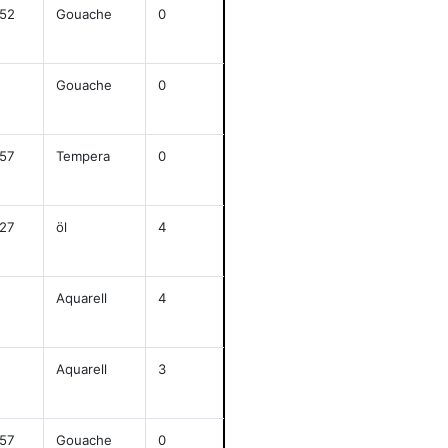
52
Gouache
0
62,3x48
anze
Gouache
0
j
48,6x31,1
anze
57
Tempera
0
j
47,5x31,2
anze
27
öl
4
j
40,8x33,1
anze
Aquarell
4
47,7x62,4
anze
Aquarell
3
j
39,7x53,8
anze
57
Gouache
0
j
63,3x47,8