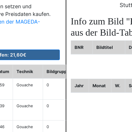
Stut
en setzen und
ve Preisdaten kaufen.
Info zum Bild
"
en der MAGEDA-
aus der Bild-Tab
BNR
Bildtitel
D
atum
Technik
Bildgruppe
Sign.
cm
Hist
59
Gouache
0
j
44x30,4
Jahr
Monat
W.
S
anze
39
Gouache
0
61,5x48
anze
46
Gouache
0
j
60x49