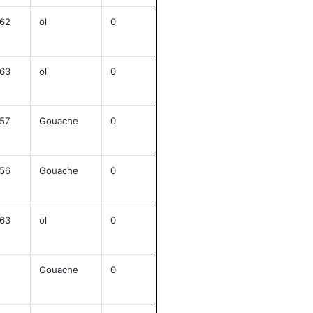
62
öl
0
j
101,5x76,5
anze
63
öl
0
j
50x40
anze
57
Gouache
0
j
63x45,5
anze
56
Gouache
0
j
53,5x37
anze
63
öl
0
j
80x125
anze
Gouache
0
j
48x34,4
anze