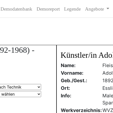
Demodatenbank
Demoreport
Legende
Angebote
92-1968) -
Künstler/in Ado
Name:
Flei
Vorname:
Adol
Geb./Gest.:
189
Ort:
Essl
Info:
Male
Span
Werkverzeichnis:
WVZ 