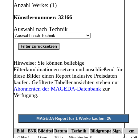
Anzahl Werke: (1)
Künstlernummer: 32166
Auswahl nach Technik
Hinweise: Sie können beliebige
Filterkombinationen setzen und anschließend für
diese Bilder einen Report inklusive Preisdaten
kaufen. Gefilterte Tabellenansichten stehen nur
Abonnenten der MAGEDA-Datenbank
zur
Verfügung.
Bild
BNR
Bildtitel
Datum
Technik
Bildgruppe
Sign.
cm
32166-
1
Ohne
2005
Mischtechn.
0
j
45,5x59