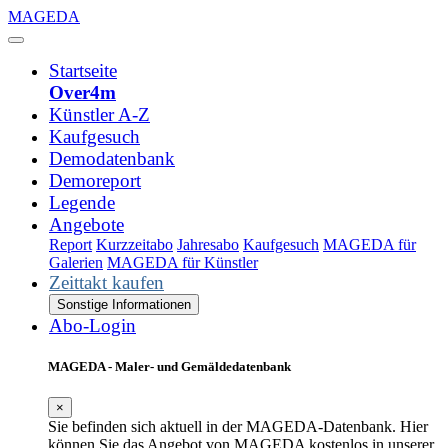
MAGEDA
Startseite
Over4m
Künstler A-Z
Kaufgesuch
Demodatenbank
Demoreport
Legende
Angebote
Report
Kurzzeitabo
Jahresabo
Kaufgesuch
MAGEDA für
Galerien
MAGEDA für Künstler
Zeittakt kaufen
Sonstige Informationen
Abo-Login
MAGEDA - Maler- und Gemäldedatenbank
×
Sie befinden sich aktuell in der MAGEDA-Datenbank. Hier
können Sie das Angebot von MAGEDA kostenlos in unserer