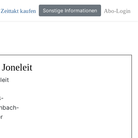
Sonstige Informationen
Zeittakt kaufen
Abo-Login
 Joneleit
leit
8-
nbach-
r