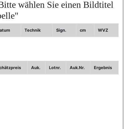
Bitte wählen Sie einen Bildtitel
elle"
atum
Technik
Sign.
cm
WVZ
d3
chätzpreis
Auk.
Lotnr.
Auk.Nr.
Ergebnis