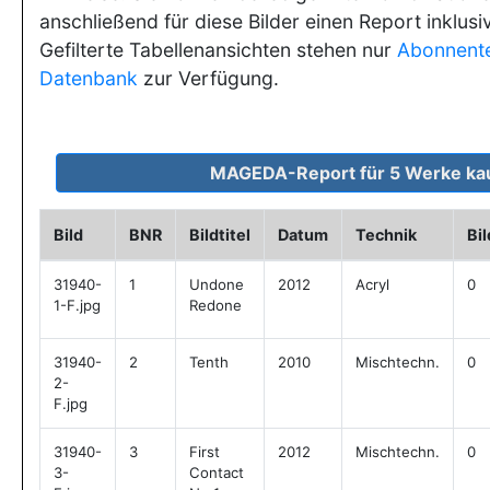
anschließend für diese Bilder einen Report inklusi
Gefilterte Tabellenansichten stehen nur
Abonnent
Datenbank
zur Verfügung.
Bild
BNR
Bildtitel
Datum
Technik
Bi
31940-
1
Undone
2012
Acryl
0
1-F.jpg
Redone
31940-
2
Tenth
2010
Mischtechn.
0
2-
F.jpg
31940-
3
First
2012
Mischtechn.
0
3-
Contact