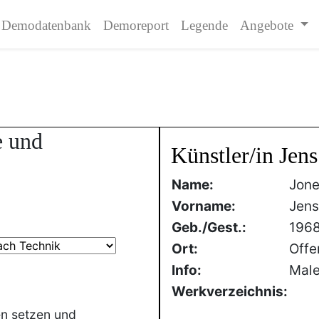
Demodatenbank
Demoreport
Legende
Angebote
e und
Künstler/in Jens
Name:
Jone
Vorname:
Jens
Geb./Gest.:
196
Ort:
Offe
Info:
Male
Werkverzeichnis:
en setzen und