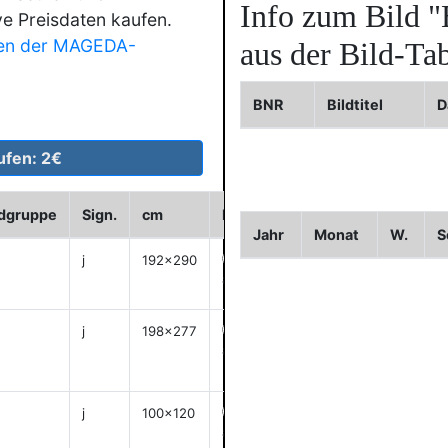
Info zum Bild
"
ve Preisdaten kaufen.
en der MAGEDA-
aus der Bild-Tab
BNR
Bildtitel
D
ldgruppe
Sign.
cm
Historie
WVZ
Bild2
Bil
Jahr
Monat
W.
S
j
192x290
anzeigen
j
198x277
anzeigen
j
100x120
anzeigen