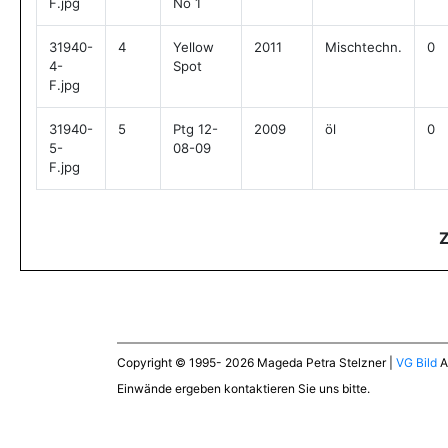
F.jpg
No 1
31940-
4
Yellow
2011
Mischtechn.
0
4-
Spot
F.jpg
31940-
5
Ptg 12-
2009
öl
0
5-
08-09
F.jpg
Copyright © 1995- 2026 Mageda Petra Stelzner |
VG Bild
A
Einwände ergeben kontaktieren Sie uns bitte.