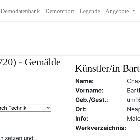
Demodatenbank
Demoreport
Legende
Angebote
720) - Gemälde
Künstler/in Bar
Name:
Cha
Vorname:
Bart
Geb./Gest.:
um1
Ort:
Neap
Info:
Maler
Werkverzeichnis:
en setzen und