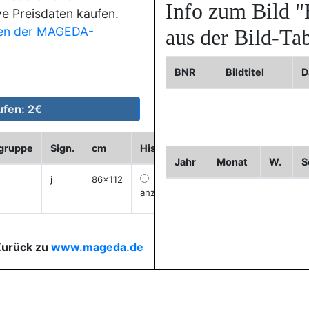
Info zum Bild
"
ve Preisdaten kaufen.
en der MAGEDA-
aus der Bild-Tab
BNR
Bildtitel
D
dgruppe
Sign.
cm
Historie
WVZ
Bild2
Bild3
Jahr
Monat
W.
S
j
86x112
anzeigen
Zurück zu
www.mageda.de