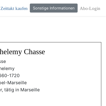
Sonstige Informationen
Zeittakt kaufen
Abo-Login
thelemy Chasse
sse
helemy
660-1720
el-Marseille
, tätig in Marseille