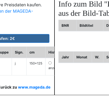
Info zum Bild
"
ve Preisdaten kaufen.
en der MAGEDA-
aus der Bild-Tab
BNR
Bildtitel
D
ruppe
Sign.
cm
Historie
WVZ
Bild2
Bild3
Jahr
Monat
W.
S
j
150x125
anzeigen
Zurück zu
www.mageda.de