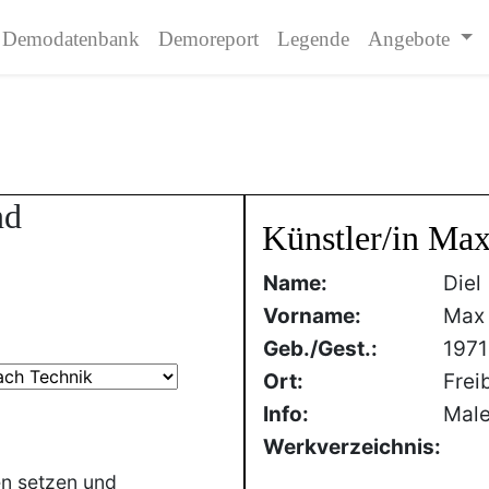
Demodatenbank
Demoreport
Legende
Angebote
nd
Künstler/in Max
Name:
Diel
Vorname:
Max
Geb./Gest.:
1971
Ort:
Freib
Info:
Male
Werkverzeichnis:
en setzen und