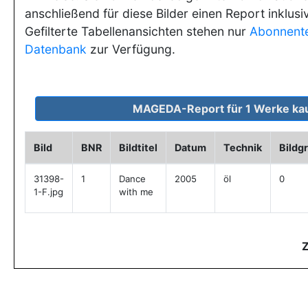
anschließend für diese Bilder einen Report inklusi
Gefilterte Tabellenansichten stehen nur
Abonnent
Datenbank
zur Verfügung.
Bild
BNR
Bildtitel
Datum
Technik
Bildg
31398-
1
Dance
2005
öl
0
1-F.jpg
with me