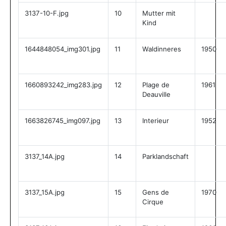
3137-10-F.jpg
10
Mutter mit
Kind
1644848054_img301.jpg
11
Waldinneres
1950
1660893242_img283.jpg
12
Plage de
1961
Deauville
1663826745_img097.jpg
13
Interieur
1952
3137_14A.jpg
14
Parklandschaft
3137_15A.jpg
15
Gens de
1970
Cirque