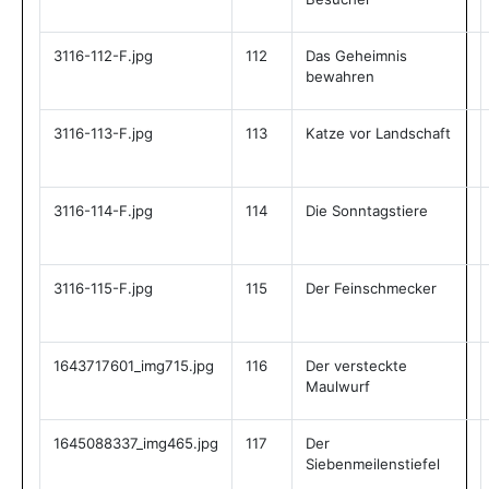
3116-112-F.jpg
112
Das Geheimnis
bewahren
3116-113-F.jpg
113
Katze vor Landschaft
3116-114-F.jpg
114
Die Sonntagstiere
3116-115-F.jpg
115
Der Feinschmecker
1643717601_img715.jpg
116
Der versteckte
Maulwurf
1645088337_img465.jpg
117
Der
Siebenmeilenstiefel