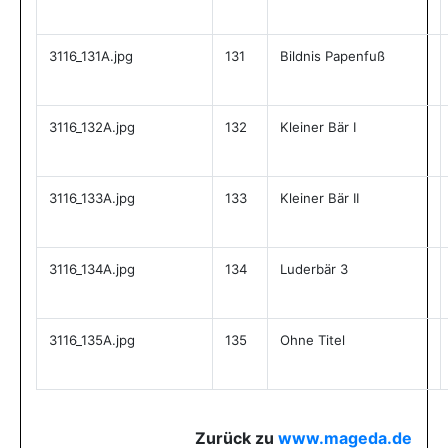
3116_131A.jpg
131
Bildnis Papenfuß
3116_132A.jpg
132
Kleiner Bär I
3116_133A.jpg
133
Kleiner Bär II
3116_134A.jpg
134
Luderbär 3
3116_135A.jpg
135
Ohne Titel
Zurück zu
www.mageda.de