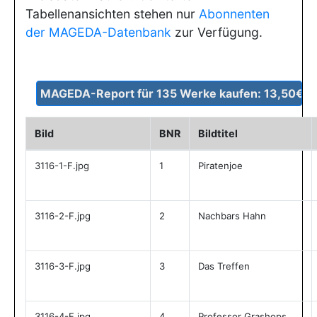
Tabellenansichten stehen nur
Abonnenten
der MAGEDA-Datenbank
zur Verfügung.
Bild
BNR
Bildtitel
3116-1-F.jpg
1
Piratenjoe
3116-2-F.jpg
2
Nachbars Hahn
3116-3-F.jpg
3
Das Treffen
3116-4-F.jpg
4
Professor Grashops