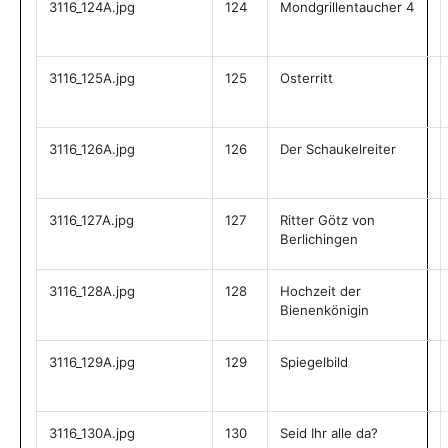
3116_124A.jpg
124
Mondgrillentaucher 4
3116_125A.jpg
125
Osterritt
3116_126A.jpg
126
Der Schaukelreiter
3116_127A.jpg
127
Ritter Götz von
Berlichingen
3116_128A.jpg
128
Hochzeit der
Bienenkönigin
3116_129A.jpg
129
Spiegelbild
3116_130A.jpg
130
Seid Ihr alle da?