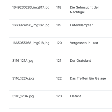
1649230283_img817.jpg
118
Die Sehnsucht der
Nachtigall
1663924198_img182.jpg
119
Entenklampfer
1665055168_img918.jpg
120
Vergessen in Lust
3116_121A.jpg
121
Der Gratulant
3116_122A.jpg
122
Das Treffen Ein Gelage
3116_123A.jpg
123
Elefant