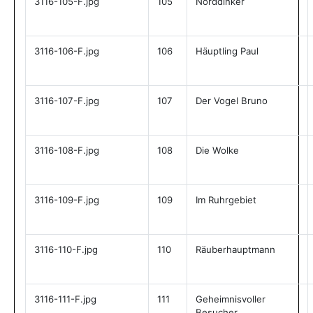
3116-105-F.jpg
105
Norddinker
3116-106-F.jpg
106
Häuptling Paul
3116-107-F.jpg
107
Der Vogel Bruno
3116-108-F.jpg
108
Die Wolke
3116-109-F.jpg
109
Im Ruhrgebiet
3116-110-F.jpg
110
Räuberhauptmann
3116-111-F.jpg
111
Geheimnisvoller
Besucher