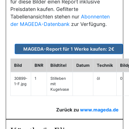
für diese Bilder einen Report inklusive
Preisdaten kaufen. Gefilterte
Tabellenansichten stehen nur
Abonnenten
der MAGEDA-Datenbank
zur Verfügung.
Bild
BNR
Bildtitel
Datum
Technik
Bil
30899-
1
Stilleben
öl
0
1-F.jpg
mit
Kugelvase
Zurück zu
www.mageda.de