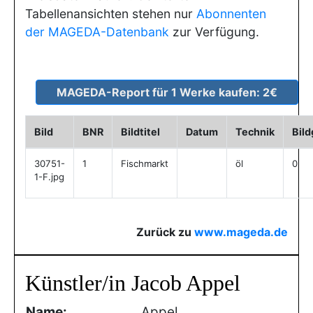
Tabellenansichten stehen nur
Abonnenten
der MAGEDA-Datenbank
zur Verfügung.
Bild
BNR
Bildtitel
Datum
Technik
Bil
30751-
1
Fischmarkt
öl
0
1-F.jpg
Zurück zu
www.mageda.de
Künstler/in Jacob Appel
Name:
Appel