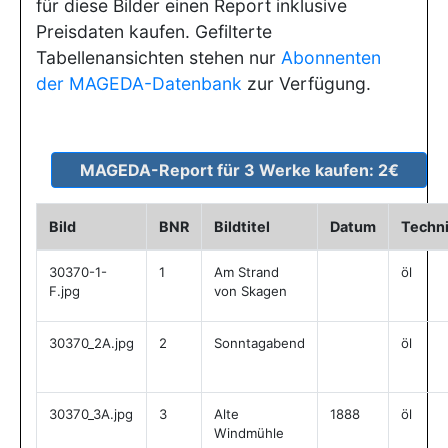
für diese Bilder einen Report inklusive
Preisdaten kaufen. Gefilterte
Tabellenansichten stehen nur
Abonnenten
der MAGEDA-Datenbank
zur Verfügung.
Bild
BNR
Bildtitel
Datum
Techn
30370-1-
1
Am Strand
öl
F.jpg
von Skagen
30370_2A.jpg
2
Sonntagabend
öl
30370_3A.jpg
3
Alte
1888
öl
Windmühle