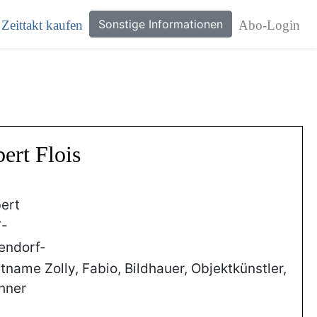
Sonstige Informationen
Zeittakt kaufen
Abo-Login
ert Flois
ert
7-
endorf-
tname Zolly, Fabio, Bildhauer, Objektkünstler,
hner