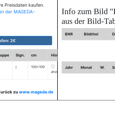
ve Preisdaten kaufen.
Info zum Bild
"
en der MAGEDA-
aus der Bild-Tab
BNR
Bildtitel
D
ruppe
Sign.
cm
Historie
WVZ
Bild2
Bild3
j
100x100
Jahr
Monat
W.
S
anzeigen
Zurück zu
www.mageda.de