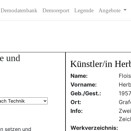
Demodatenbank
Demoreport
Legende
Angebote
de und
Künstler/in Herb
Name:
Flois
Vorname:
Herb
Geb./Gest.:
195
Ort:
Graf
Info:
Zwei
Zeic
Werkverzeichnis:
en setzen und