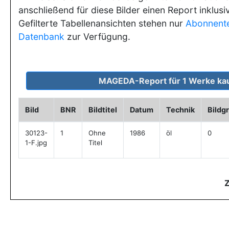
anschließend für diese Bilder einen Report inklusi
Gefilterte Tabellenansichten stehen nur
Abonnent
Datenbank
zur Verfügung.
Bild
BNR
Bildtitel
Datum
Technik
Bildg
30123-
1
Ohne
1986
öl
0
1-F.jpg
Titel