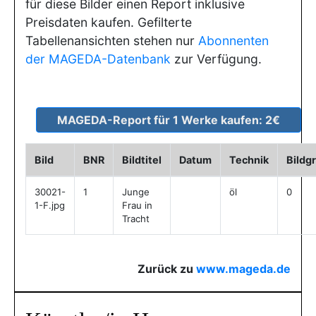
für diese Bilder einen Report inklusive
Preisdaten kaufen. Gefilterte
Tabellenansichten stehen nur
Abonnenten
der MAGEDA-Datenbank
zur Verfügung.
Bild
BNR
Bildtitel
Datum
Technik
Bildg
30021-
1
Junge
öl
0
1-F.jpg
Frau in
Tracht
Zurück zu
www.mageda.de