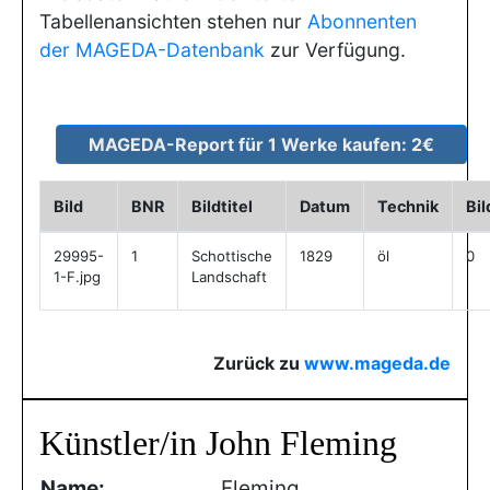
Tabellenansichten stehen nur
Abonnenten
der MAGEDA-Datenbank
zur Verfügung.
Bild
BNR
Bildtitel
Datum
Technik
Bi
29995-
1
Schottische
1829
öl
0
1-F.jpg
Landschaft
Zurück zu
www.mageda.de
Künstler/in John Fleming
Name:
Fleming