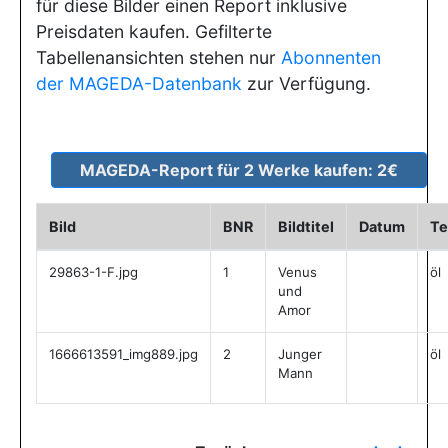
für diese Bilder einen Report inklusive
Preisdaten kaufen. Gefilterte
Tabellenansichten stehen nur
Abonnenten
der MAGEDA-Datenbank
zur Verfügung.
Bild
BNR
Bildtitel
Datum
Te
29863-1-F.jpg
1
Venus
öl
und
Amor
1666613591_img889.jpg
2
Junger
öl
Mann