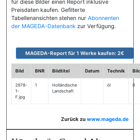
für diese Bilder einen Report inklusive
Preisdaten kaufen. Gefilterte
Tabellenansichten stehen nur
Abonnenten
der MAGEDA-Datenbank
zur Verfügung.
Bild
BNR
Bildtitel
Datum
Technik
Bil
2978-
1
Holländische
öl
0
1-
Landschaft
F.jpg
Zurück zu
www.mageda.de