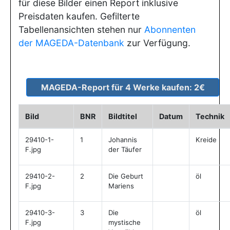
für diese Bilder einen Report inklusive
Preisdaten kaufen. Gefilterte
Tabellenansichten stehen nur
Abonnenten
der MAGEDA-Datenbank
zur Verfügung.
Bild
BNR
Bildtitel
Datum
Technik
29410-1-
1
Johannis
Kreide
F.jpg
der Täufer
29410-2-
2
Die Geburt
öl
F.jpg
Mariens
29410-3-
3
Die
öl
F.jpg
mystische