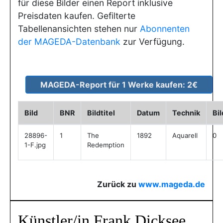
für diese Bilder einen Report inklusive
Preisdaten kaufen. Gefilterte
Tabellenansichten stehen nur
Abonnenten
der MAGEDA-Datenbank
zur Verfügung.
Bild
BNR
Bildtitel
Datum
Technik
Bi
28896-
1
The
1892
Aquarell
0
1-F.jpg
Redemption
Zurück zu
www.mageda.de
Künstler/in Frank Dicksee