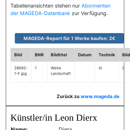
Tabellenansichten stehen nur
Abonnenten
der MAGEDA-Datenbank
zur Verfügung.
Bild
BNR
Bildtitel
Datum
Technik
Bil
28692-
1
Weite
öl
0
1-F.jpg
Landschaft
Zurück zu
www.mageda.de
Künstler/in Leon Dierx
Name:
Dierx