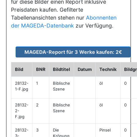
für diese Bilder einen Report inklusive
Preisdaten kaufen. Gefilterte
Tabellenansichten stehen nur
Abonnenten
der MAGEDA-Datenbank
zur Verfügung.
Bild
BNR
Bildtitel
Datum
Technik
Bildg
28132-
1
Biblische
öl
0
1-F.jpg
Szene
28132-
2
Biblische
öl
0
2-
Szene
F.jpg
28132-
3
Die
Pinsel
0
3-
Krönung