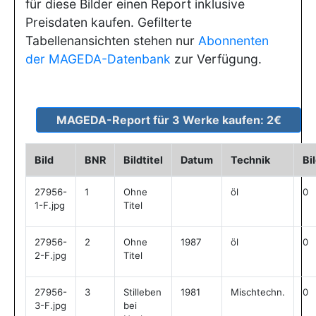
für diese Bilder einen Report inklusive
Preisdaten kaufen. Gefilterte
Tabellenansichten stehen nur
Abonnenten
der MAGEDA-Datenbank
zur Verfügung.
Bild
BNR
Bildtitel
Datum
Technik
Bi
27956-
1
Ohne
öl
0
1-F.jpg
Titel
27956-
2
Ohne
1987
öl
0
2-F.jpg
Titel
27956-
3
Stilleben
1981
Mischtechn.
0
3-F.jpg
bei