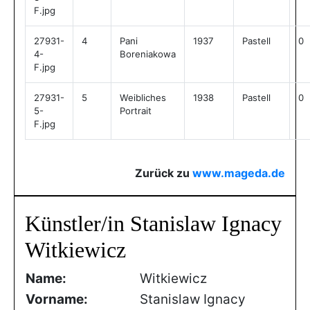
F.jpg
27931-
4
Pani
1937
Pastell
0
4-
Boreniakowa
F.jpg
27931-
5
Weibliches
1938
Pastell
0
5-
Portrait
F.jpg
Zurück zu
www.mageda.de
Künstler/in Stanislaw Ignacy
Witkiewicz
Name:
Witkiewicz
Vorname:
Stanislaw Ignacy