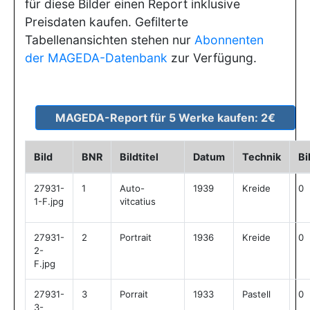
für diese Bilder einen Report inklusive
Preisdaten kaufen. Gefilterte
Tabellenansichten stehen nur
Abonnenten
der MAGEDA-Datenbank
zur Verfügung.
Bild
BNR
Bildtitel
Datum
Technik
Bi
27931-
1
Auto-
1939
Kreide
0
1-F.jpg
vitcatius
27931-
2
Portrait
1936
Kreide
0
2-
F.jpg
27931-
3
Porrait
1933
Pastell
0
3-