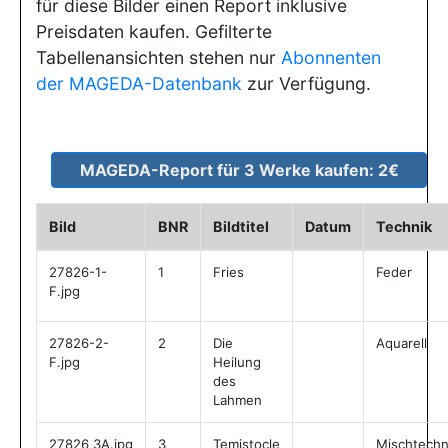
für diese Bilder einen Report inklusive
Preisdaten kaufen. Gefilterte
Tabellenansichten stehen nur
Abonnenten
der MAGEDA-Datenbank
zur Verfügung.
Bild
BNR
Bildtitel
Datum
Technik
27826-1-
1
Fries
Feder
F.jpg
27826-2-
2
Die
Aquarell
F.jpg
Heilung
des
Lahmen
27826_3A.jpg
3
Temistocle
Mischtechn