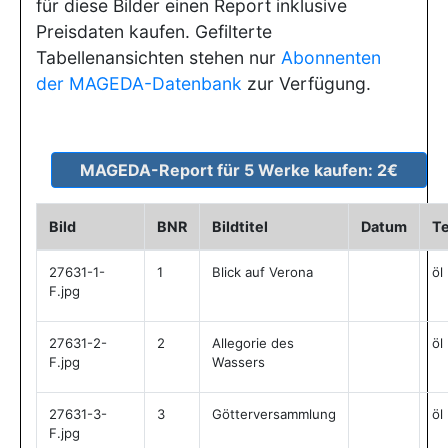
für diese Bilder einen Report inklusive
Preisdaten kaufen. Gefilterte
Tabellenansichten stehen nur
Abonnenten
der MAGEDA-Datenbank
zur Verfügung.
Bild
BNR
Bildtitel
Datum
Te
27631-1-
1
Blick auf Verona
öl
F.jpg
27631-2-
2
Allegorie des
öl
F.jpg
Wassers
27631-3-
3
Götterversammlung
öl
F.jpg