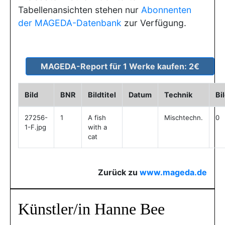
Tabellenansichten stehen nur
Abonnenten
der MAGEDA-Datenbank
zur Verfügung.
Bild
BNR
Bildtitel
Datum
Technik
Bi
27256-
1
A fish
Mischtechn.
0
1-F.jpg
with a
cat
Zurück zu
www.mageda.de
Künstler/in Hanne Bee