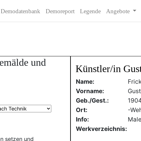
Demodatenbank
Demoreport
Legende
Angebote
Gemälde und
Künstler/in Gust
Name:
Fric
Vorname:
Gust
Geb./Gest.:
190
Ort:
-We
Info:
Male
Werkverzeichnis:
en setzen und