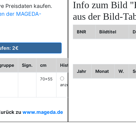
Info zum Bild
"
ve Preisdaten kaufen.
en der MAGEDA-
aus der Bild-Tab
BNR
Bildtitel
D
dgruppe
Sign.
cm
Historie
WVZ
Bild2
Bild3
Jahr
Monat
W.
S
70x55
anzeigen
Zurück zu
www.mageda.de