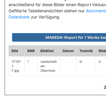
anschließend für diese Bilder einen Report inklusi
Gefilterte Tabellenansichten stehen nur
Abonnent
Datenbank
zur Verfügung.
Bild
BNR
Bildtitel
Datum
Technik
Bil
27141-
1
Landschaft
öl
0
1-
am
F.jpg
Oberrhein