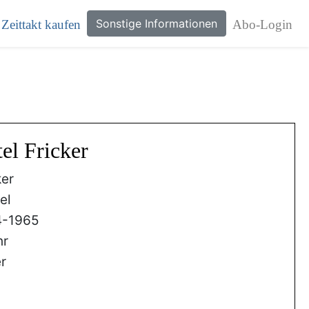
Sonstige Informationen
Zeittakt kaufen
Abo-Login
el Fricker
ker
el
4-1965
hr
r