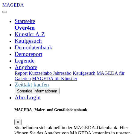
MAGEDA
Startseite
Over4m
Künstler A-Z
Kaufgesuch
Demodatenbank
Demoreport
Legende
Angebote
Report
Kurzzeitabo
Jahresabo
Kaufgesuch
MAGEDA für
Galerien
MAGEDA für Künstler
Zeittakt kaufen
Sonstige Informationen
Abo-Login
MAGEDA - Maler- und Gemäldedatenbank
×
Sie befinden sich aktuell in der MAGEDA-Datenbank. Hier
können Sie das Angebot von MAGEDA kostenlos in unserer