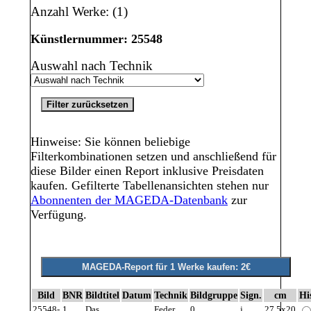
Anzahl Werke: (1)
Künstlernummer: 25548
Auswahl nach Technik
Hinweise: Sie können beliebige
Filterkombinationen setzen und anschließend für
diese Bilder einen Report inklusive Preisdaten
kaufen. Gefilterte Tabellenansichten stehen nur
Abonnenten der MAGEDA-Datenbank
zur
Verfügung.
Bild
BNR
Bildtitel
Datum
Technik
Bildgruppe
Sign.
cm
Hi
25548-
1
Das
Feder
0
j
27,5x20