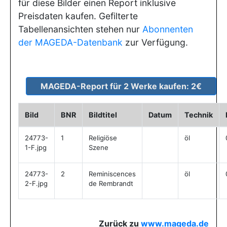
für diese Bilder einen Report inklusive
Preisdaten kaufen. Gefilterte
Tabellenansichten stehen nur
Abonnenten
der MAGEDA-Datenbank
zur Verfügung.
Bild
BNR
Bildtitel
Datum
Technik
24773-
1
Religiöse
öl
1-F.jpg
Szene
24773-
2
Reminiscences
öl
2-F.jpg
de Rembrandt
Zurück zu
www.mageda.de