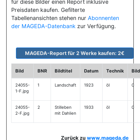
für diese Bilder einen Report inklusive
Preisdaten kaufen. Gefilterte
Tabellenansichten stehen nur
Abonnenten
der MAGEDA-Datenbank
zur Verfügung.
Bild
BNR
Bildtitel
Datum
Technik
Bil
24055-
1
Landschaft
1923
öl
0
1-F.jpg
24055-
2
Stilleben
1933
öl
0
2-F.jpg
mit Dahlien
Zurück zu
www.mageda.de