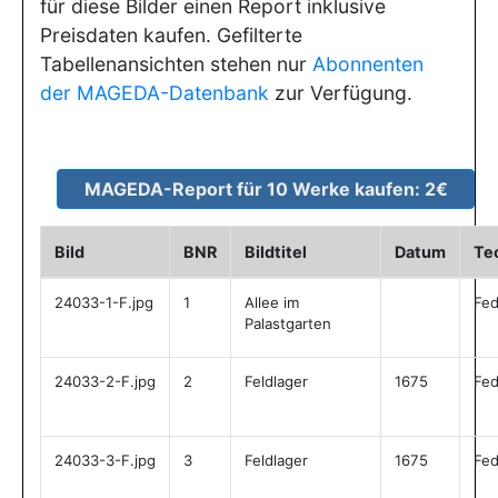
für diese Bilder einen Report inklusive
Preisdaten kaufen. Gefilterte
Tabellenansichten stehen nur
Abonnenten
der MAGEDA-Datenbank
zur Verfügung.
Bild
BNR
Bildtitel
Datum
Te
24033-1-F.jpg
1
Allee im
Fed
Palastgarten
24033-2-F.jpg
2
Feldlager
1675
Fed
24033-3-F.jpg
3
Feldlager
1675
Fed