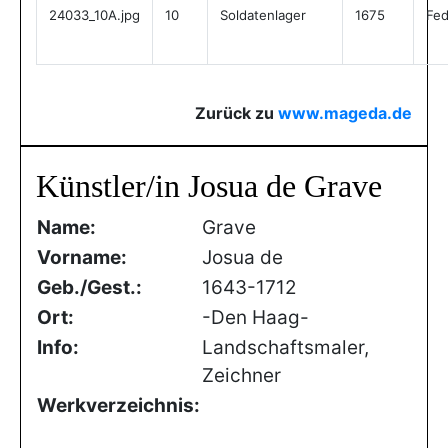
24033_10A.jpg
10
Soldatenlager
1675
Fed
Zurück zu
www.mageda.de
Künstler/in Josua de Grave
Name:
Grave
Vorname:
Josua de
Geb./Gest.:
1643-1712
Ort:
-Den Haag-
Info:
Landschaftsmaler,
Zeichner
Werkverzeichnis: