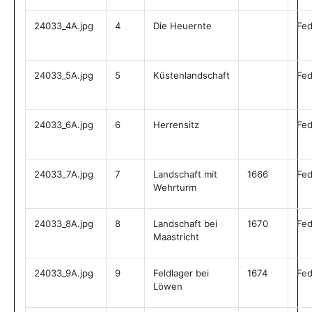
24033_4A.jpg
4
Die Heuernte
Fed
24033_5A.jpg
5
Küstenlandschaft
Fed
24033_6A.jpg
6
Herrensitz
Fed
24033_7A.jpg
7
Landschaft mit
1666
Fed
Wehrturm
24033_8A.jpg
8
Landschaft bei
1670
Fed
Maastricht
24033_9A.jpg
9
Feldlager bei
1674
Fed
Löwen